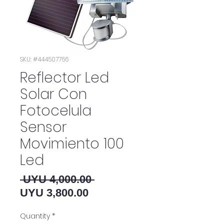
SKU: #444507766
Reflector Led
Solar Con
Fotocelula
Sensor
Movimiento 100
Led
Regular Price
 UYU 4,000.00 
Sale Price
UYU 3,800.00
Quantity
*