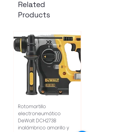
Related
Products
Rotomartillo
Fresadora Router
electroneumático
Dewalt Dcw600b
DeWalt DCH273B
S/carbones Inalamb
inalámbrico amarillo y
Regular Price