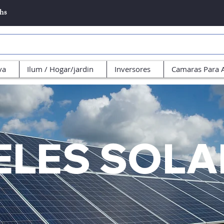
5hs
va
Ilum / Hogar/jardin
Inversores
Camaras Para 
ELES SOLA