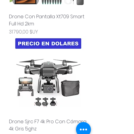
Drone Con Pantalla Xt709 Smart
Full Hd 2km
Prix
31 790,00 $UY
Drone Sjrc F7 4k Pro Con Cámara
4k Gris 5ghz