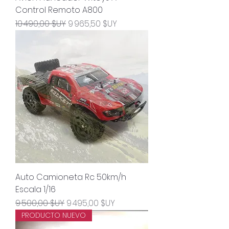
Control Remoto A800
Prix original
Prix promotionnel
10 490,00 $UY
9 965,50 $UY
Auto Camioneta Rc 50km/h
Escala 1/16
Prix original
Prix promotionnel
9 500,00 $UY
9 495,00 $UY
PRODUCTO NUEVO