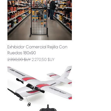
Exhibidor Comercial Rejilla Con
Ruedas 180x90
Prix original
Prix promotionnel
2 390,00 $UY
2 270,50 $UY