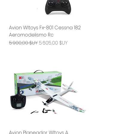
Avion Wltoys Fx-801 Cessna 182
Aeromodelismo Rc
Prix original
Prix promotionnel
5 900,00 $UY
5 605,00 $UY
Avion Planeador Wltoys A