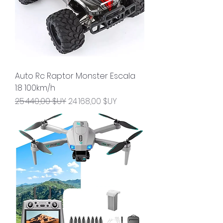
Auto Rc Raptor Monster Escala
1:8 100km/h
Prix original
Prix promotionnel
25 440,00 $UY
24 168,00 $UY