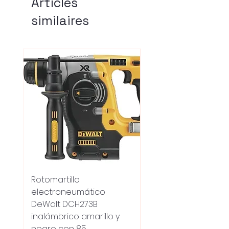
Articles
similaires
Rotomartillo
Fresadora Router
electroneumático
Dewalt Dcw600b
DeWalt DCH273B
S/carbones Inalamb
inalámbrico amarillo y
Prix original
18 100,00 $UY
negro con 85