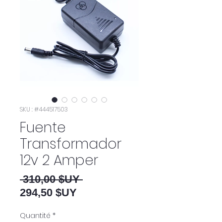
SKU : #444517503
Fuente
Transformador
12v 2 Amper
Prix original
 310,00 $UY 
Prix promotionnel
294,50 $UY
Quantité
*