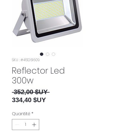
SKU : #451261609
Reflector Led
300w
Prix original
 352,00 $UY 
Prix promotionnel
334,40 $UY
Quantité
*