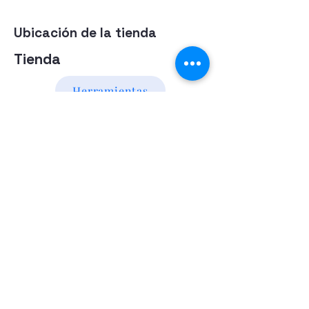
Ubicación de la tienda
Tienda
Herramientas
Energia Alternativa
Atencion al Cliente
Politica
Contactanos a los numeros
095 794 971 - 091 700 390
Iluminación led
Valentín Gómez 985
esquina