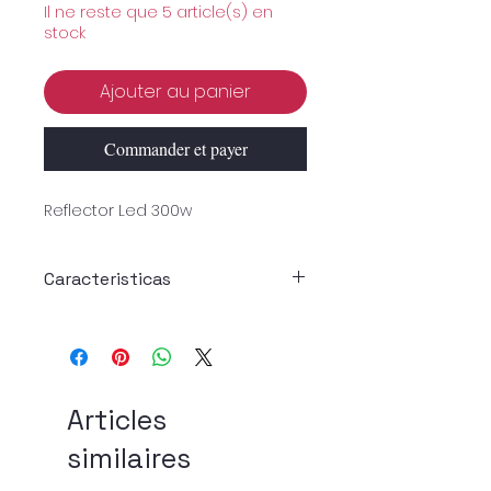
Il ne reste que 5 article(s) en
stock
Ajouter au panier
Commander et payer
Reflector Led 300w
Caracteristicas
Descriciones
Reflector de alto rendimiento
Color de Luz: Blanco / frio
Articles
Voltaje de entrada: AC 85V-240V
similaires
Equivalente: lámpara halógena