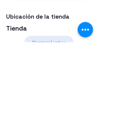
Ubicación de la tienda
Tienda
Herramientas
Energia Alternativa
Atencion al Cliente
Politica
Contactanos a los numeros
095 794 971 - 091 700 390
Iluminación led
Valentín Gómez 985
esquina