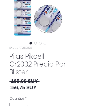
SKU : #471250833
Pilas Pikcell
Cr2032 Precio Por
Blister
Prix original
 165,00 $UY 
Prix promotionnel
156,75 $UY
Quantité
*