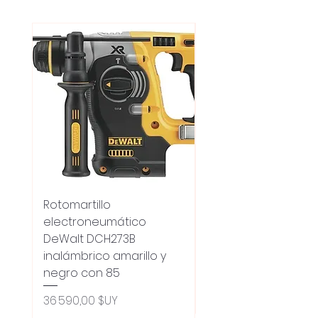
Rotomartillo
Fresadora Router
electroneumático
Dewalt Dcw600b
DeWalt DCH273B
S/carbones Inalamb
inalámbrico amarillo y
Prix original
18 100,00 $UY
negro con 85
Oferta 5% - Producto
(0ce6e6)
Prix
36 590,00 $UY