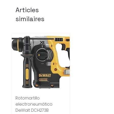
Articles
similaires
Rotomartillo
Fresadora Router
electroneumático
Dewalt Dcw600b
DeWalt DCH273B
S/carbones Inalamb