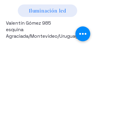
Iluminación led
Valentín Gómez 985
esquina
Agraciada/Montevideo/Uruguay
Camaras p/vehiculos
Drones y Accesorios
Electronica
Hogar y Jardín
Valentín Gómez 985 esquina