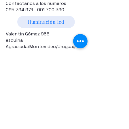
Contactanos a los numeros
095 794 971 - 091 700 390
Iluminación led
Valentín Gómez 985
esquina
Agraciada/Montevideo/Uruguay
Camaras p/vehiculos
Drones y Accesorios
Electronica
Hogar y Jardín