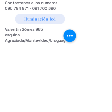
Contactanos a los numeros
095 794 971 - 091 700 390
Iluminación led
Valentín Gómez 985
esquina
Agraciada/Montevideo/Uruguay
Camaras p/vehiculos
Drones y Accesorios
Electronica
Hogar y Jardín