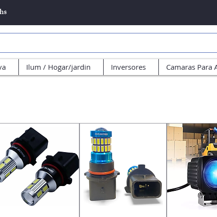
5hs
va
Ilum / Hogar/jardin
Inversores
Camaras Para 