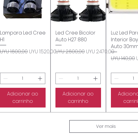
Lampara Led Cree
Visualização rápida
Led Cree Bicolor
Visualização rápida
Luz Led Par
Visualizaçã
H1
Auto H27 880
Interior B
Auto 30m
Preço normal
Preço promocional
Preço normal
Preço promocional
UYU 1.600,00
UYU 1.520,00
UYU 2.600,00
UYU 2.470,00
Preço nor
UYU 140,00
ocional
Adicionar ao
Adicionar ao
Adicion
carrinho
carrinho
carri
Ver mais