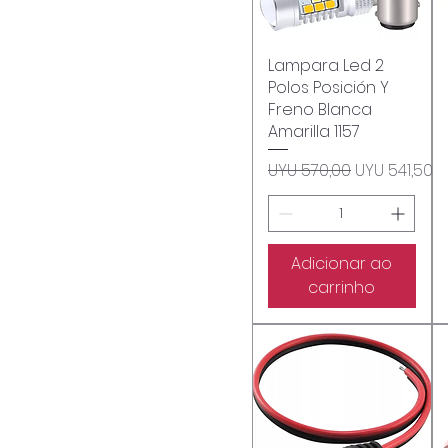
Lampara Led 2
Visualização rápida
Polos Posición Y
Freno Blanca
Amarilla 1157
Preço normal
Preço prom
UYU 570,00
UYU 541,50
Adicionar ao
carrinho