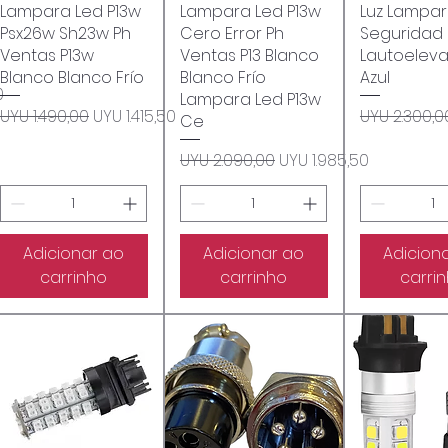
Lampara Led P13w
Visualização rápida
Lampara Led P13w
Visualização rápida
Luz Lampa
Visualizaçã
Psx26w Sh23w Ph
Cero Error Ph
Seguridad
Ventas P13w
Ventas P13 Blanco
Lautoelev
Blanco Blanco Frío
Blanco Frío
Azul
mocional
0
Lampara Led P13w
Preço normal
Preço promocional
Preço nor
UYU 1.490,00
UYU 1.415,50
UYU 2.300,0
Ce
Preço normal
Preço promocional
UYU 2.090,00
UYU 1.985,50
Adicionar ao
Adicionar ao
Adicion
carrinho
carrinho
carri