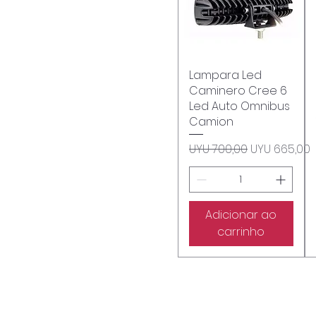
Lampara Led
Visualização rápida
Caminero Cree 6
Led Auto Omnibus
Camion
Preço normal
Preço prom
UYU 700,00
UYU 665,00
Adicionar ao
carrinho