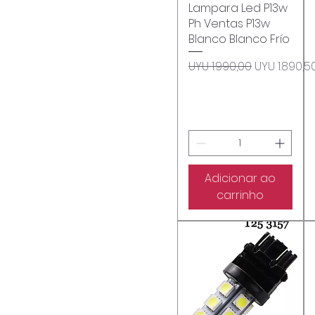
Lampara Led P13w
Visualização rápida
Ph Ventas P13w
Blanco Blanco Frío
Preço normal
Preço pro
UYU 1.990,00
UYU 1.890,5
Adicionar ao
carrinho