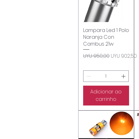
Lampara Led 1 Polo
Visualização rápida
Naranja Con
Cambus 21w
Preço normal
Preço prom
UYU 950,00
UYU 902,50
Adicionar ao
carrinho