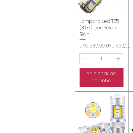
Lampara Led T25
Visualização rápida
(3157) Dos Polos
Blan
Preço normal
Preço prom
UYU 560,00
UYU 532,00
Adicionar ao
carrinho