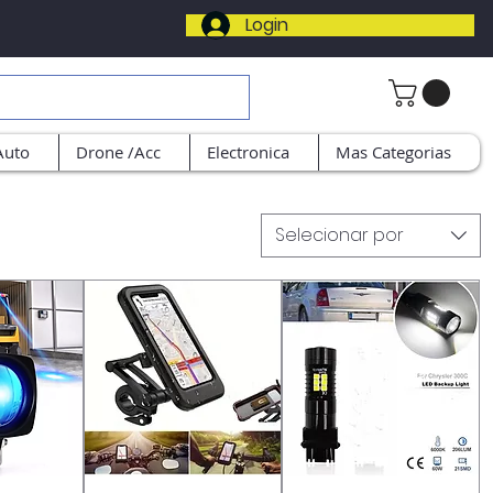
Login
Auto
Drone /Acc
Electronica
Mas Categorias
Selecionar por