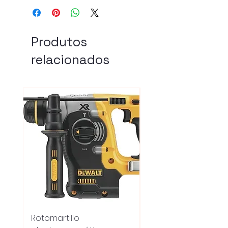
Produtos
relacionados
Rotomartillo
Fresadora Router