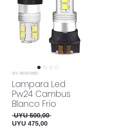
SKU: 693929882
Lampara Led
Pw24 Cambus
Blanco Frio
Preço normal
 UYU 500,00 
Preço promocional
UYU 475,00