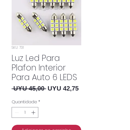
SKU: 731
Luz Led Para
Plafon Interior
Para Auto 6 LEDS
Preço normal
Preço promocion
 UYU 45,00 
UYU 42,75
Quantidade
*