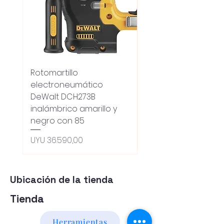
Rotomartillo
Fresadora Router
electroneumático
Dewalt Dcw600b
DeWalt DCH273B
S/carbones Inalamb
inalámbrico amarillo y
Preço normal
UYU 18.100,00
negro con 85
Oferta 5% - Producto
(0ce6e6)
Preço
UYU 36.590,00
Ubicación de la tienda
Tienda
Herramientas