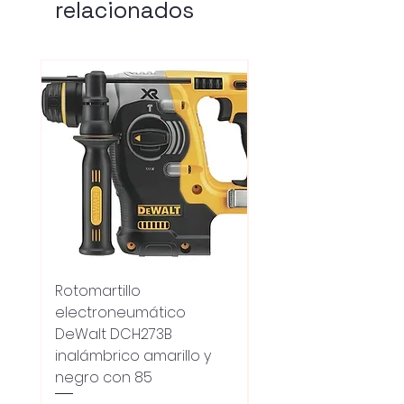
relacionados
Rotomartillo
Fresadora Router
electroneumático
Dewalt Dcw600b
DeWalt DCH273B
S/carbones Inalamb
inalámbrico amarillo y
Preço normal
UYU 18.100,00
negro con 85
Oferta 5% - Producto