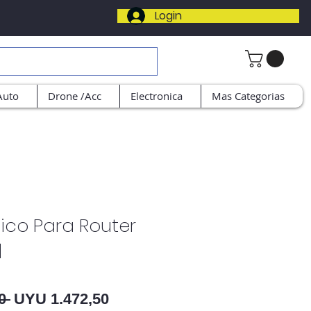
Login
Auto
Drone /Acc
Electronica
Mas Categorias
ico Para Router
q
Preço normal
Preço promocional
0 
UYU 1.472,50