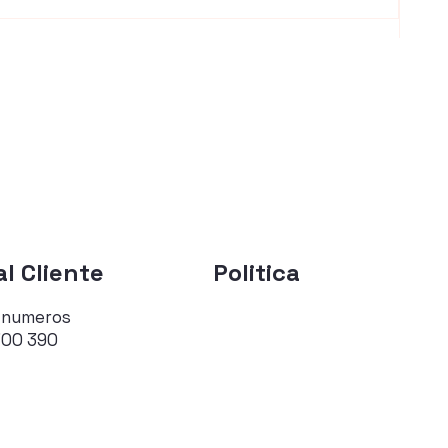
Ofer
l Cliente
Politica
 numeros
700 390