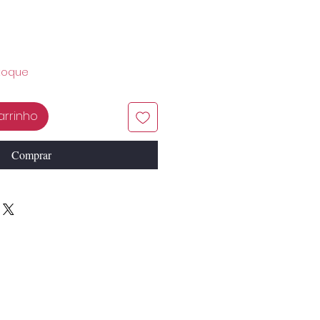
toque
arrinho
Comprar