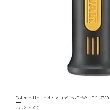
Rotomartillo electroneumático DeWalt DCH273B 
Preço
UYU 36.590,00