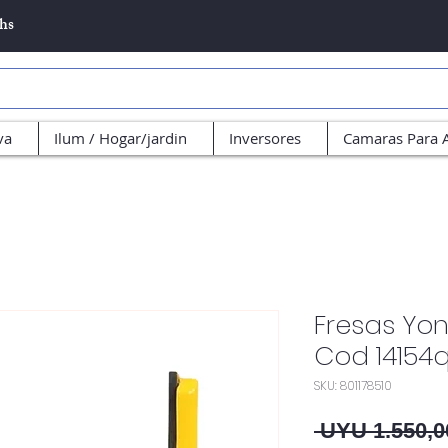
5hs
va
Ilum / Hogar/jardin
Inversores
Camaras Para 
Fresas Yon
Cod 14154
SKU: 801178510
 UYU 1.550,0