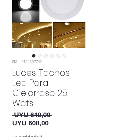
SKU: #444507742
Luces Tachos
Led Para
Cielorraso 25
Wats
Preço normal
 UYU 640,00 
Preço promocional
UYU 608,00