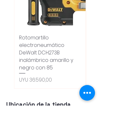
Rotomartillo
Fresadora Router
electroneumático
Dewalt Dcw600b
DeWalt DCH273B
S/carbones Inalamb
inalámbrico amarillo y
Preço normal
UYU 18.100,00
negro con 85
Oferta 5% - Producto
(0ce6e6)
Preço
UYU 36.590,00
Ubicación de la tienda
Tienda
Herramientas