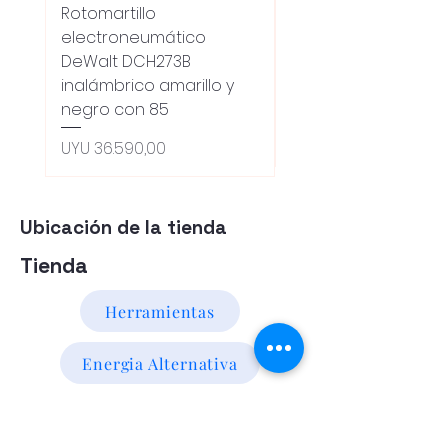
Rotomartillo
Fresadora Router
electroneumático
Dewalt Dcw600b
DeWalt DCH273B
S/carbones Inalamb
inalámbrico amarillo y
Preço normal
UYU 18.100,00
negro con 85
Oferta 5% - Producto
(0ce6e6)
Preço
UYU 36.590,00
Ubicación de la tienda
Tienda
Herramientas
Energia Alternativa
Atencion al Cliente
Politica