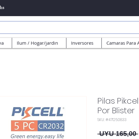
5hs
va
Ilum / Hogar/jardin
Inversores
Camaras Para 
Pilas Pikce
Por Blister
SKU: #471250833
 UYU 165,00 