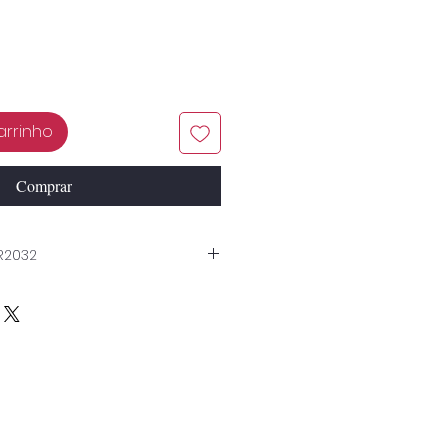
arrinho
Comprar
CR2032