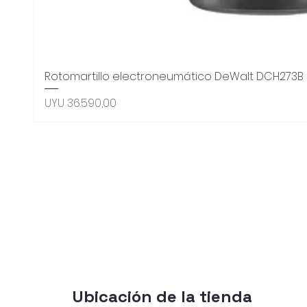
Rotomartillo electroneumático DeWalt DCH273B 
Preço
UYU 36.590,00
Ubicación de la tienda