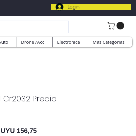
Login
Auto
Drone /Acc
Electronica
Mas Categorias
ll Cr2032 Precio
Preço normal
Preço promocional
UYU 156,75