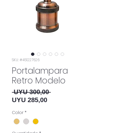
SKU: #451227626
Portalampara
Retro Modelo
Preço normal
 UYU 300,00 
Preço promocional
UYU 285,00
Color
*