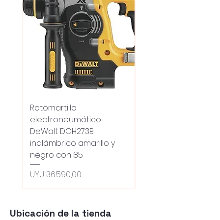
Rotomartillo
Fresadora Router
electroneumático
Dewalt Dcw600b
DeWalt DCH273B
S/carbones Inalamb
inalámbrico amarillo y
Preço normal
UYU 18.100,00
negro con 85
Oferta 5% - Producto
(0ce6e6)
Preço
UYU 36.590,00
Ubicación de la tienda