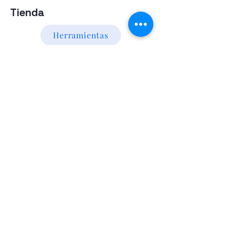
Tienda
Herramientas
Energia Alternativa
Atencion al Cliente
Politica
Contactanos a los numeros
095 794 971 - 091 700 390
Iluminación led
Valentín Gómez 985
esquina
Agraciada/Montevideo/Uruguay