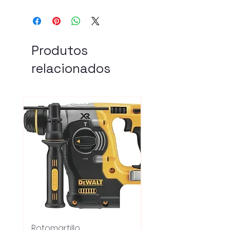
Produtos
relacionados
Rotomartillo
Fresadora Router