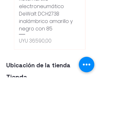
electroneumático
Dewalt Dcw600b
DeWalt DCH273B
S/carbones Inalamb
inalámbrico amarillo y
Preço normal
UYU 18.100,00
negro con 85
Oferta 5% - Producto
(0ce6e6)
Preço
UYU 36.590,00
Ubicación de la tienda
Tienda
Herramientas
Energia Alternativa
Atencion al Cliente
Politica