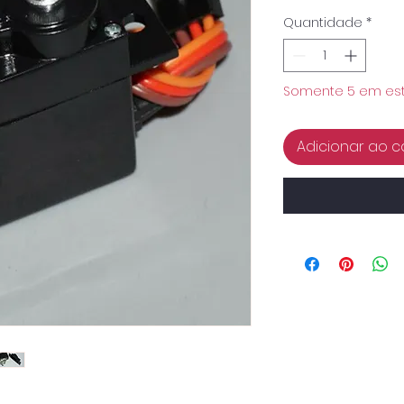
Quantidade
*
Somente 5 em es
Adicionar ao c