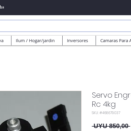
5hs
va
Ilum / Hogar/jardin
Inversores
Camaras Para 
Servo Eng
Rc 4kg
SKU: #468679037
 UYU 850,00 