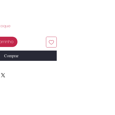
toque
arrinho
Comprar