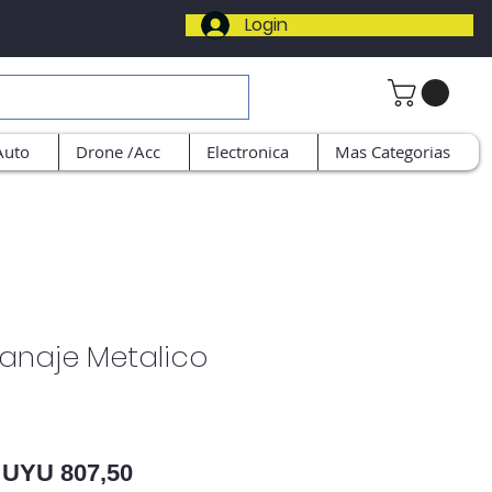
Login
Auto
Drone /Acc
Electronica
Mas Categorias
ranaje Metalico
Preço normal
Preço promocional
UYU 807,50