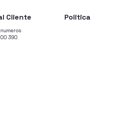
l Cliente
Politica
 numeros
700 390