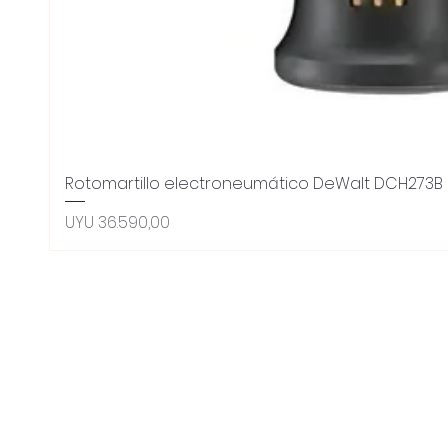
Rotomartillo electroneumático DeWalt DCH273B 
Preço
UYU 36.590,00