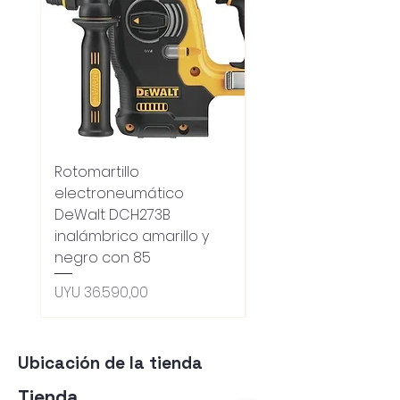
Rotomartillo
Fresadora Router
electroneumático
Dewalt Dcw600b
DeWalt DCH273B
S/carbones Inalamb
inalámbrico amarillo y
Preço normal
UYU 18.100,00
negro con 85
Oferta 5% - Producto
(0ce6e6)
Preço
UYU 36.590,00
Ubicación de la tienda
Tienda