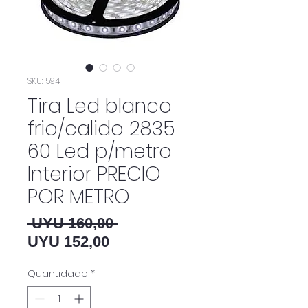
SKU: 594
Tira Led blanco
frio/calido 2835
60 Led p/metro
Interior PRECIO
POR METRO
Preço normal
 UYU 160,00 
Preço promocional
UYU 152,00
Quantidade
*