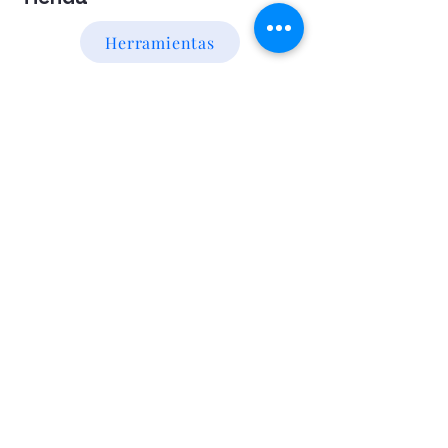
Herramientas
Energia Alternativa
Atencion al Cliente
Politica
Contactanos a los numeros
095 794 971 - 091 700 390
Iluminación led
Valentín Gómez 985
esquina
Agraciada/Montevideo/Uruguay