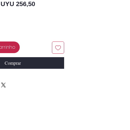
Preço normal
Preço promocional
UYU 256,50
arrinho
Comprar