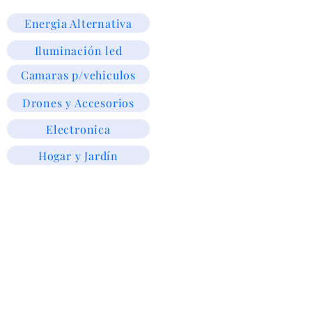
Energia Alternativa
Iluminación led
Camaras p/vehiculos
Drones y Accesorios
Electronica
Hogar y Jardín