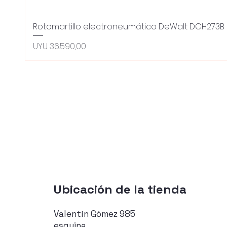
Rotomartillo electroneumático DeWalt DCH273B 
Preço
UYU 36.590,00
Ubicación de la tienda
Valentín Gómez 985
esquina