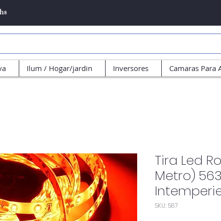
5hs
va
Ilum / Hogar/jardin
Inversores
Camaras Para 
Tira Led R
Metro) 563
Intemperi
SKU: 587