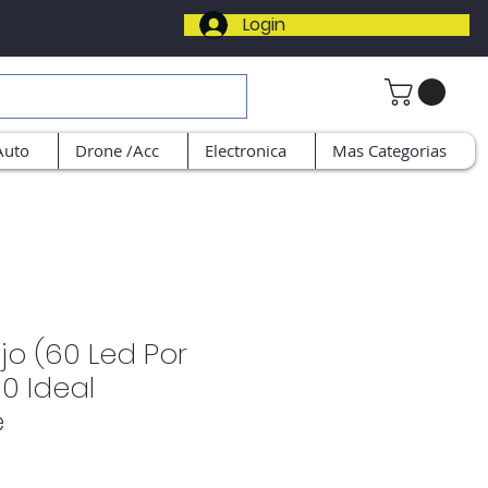
Login
Auto
Drone /Acc
Electronica
Mas Categorias
ojo (60 Led Por
0 Ideal
e