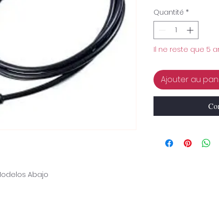
Quantité
*
Il ne reste que 5 a
Ajouter au pan
Com
Modelos Abajo