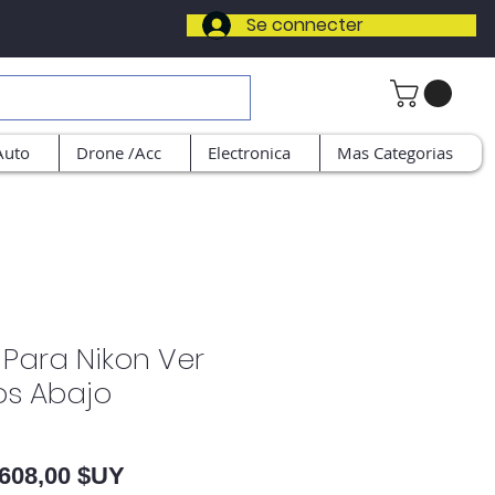
Se connecter
Auto
Drone /Acc
Electronica
Mas Categorias
Para Nikon Ver
os Abajo
Prix original
Prix promotionnel
608,00 $UY