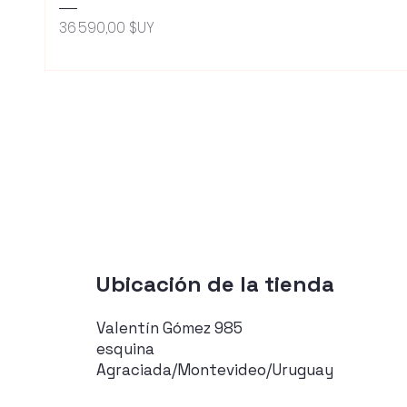
Prix
36 590,00 $UY
Ubicación de la tienda
Valentín Gómez 985
esquina
Agraciada/Montevideo/Uruguay