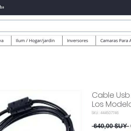
5hs
va
Ilum / Hogar/jardin
Inversores
Camaras Para 
Cable Usb 
Los Model
SKU : 444507746
 640,00 $UY 