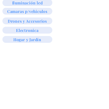
Iluminación led
Camaras p/vehiculos
Drones y Accesorios
Electronica
Hogar y Jardín