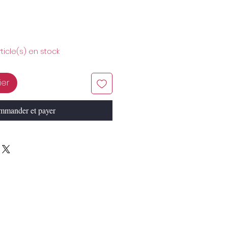
rticle(s) en stock
ier
mander et payer