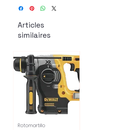
Articles
similaires
Rotomartillo
Fresadora Router