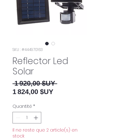
SKU : #444970163
Reflector Led
Solar
Prix original
 1 920,00 $UY 
Prix promotionnel
1 824,00 $UY
Quantité
*
Il ne reste que 2 article(s) en
stock