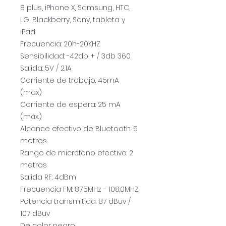
8 plus, iPhone X, Samsung, HTC,
LG, Blackberry, Sony, tableta y
iPad
Frecuencia: 20h-20KHZ
Sensibilidad: -42db + / 3db 360
Salida: 5V / 2.1A
Corriente de trabajo: 45mA
(max)
Corriente de espera: 25 mA
(máx.)
Alcance efectivo de Bluetooth: 5
metros
Rango de micrófono efectivo: 2
metros
Salida RF: 4dBm
Frecuencia FM: 87.5MHz - 108.0MHZ
Potencia transmitida: 87 dBuv /
107 dBuv
De color negro