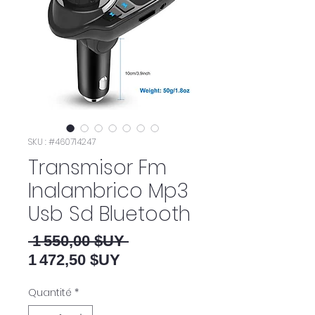
SKU : #460714247
Transmisor Fm
Inalambrico Mp3
Usb Sd Bluetooth
Prix original
 1 550,00 $UY 
Prix promotionnel
1 472,50 $UY
Quantité
*