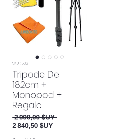
SKU : 502
Tripode De
182cm +
Monopod +
Regalo
Prix original
 2 990,00 $UY 
Prix promotionnel
2 840,50 $UY