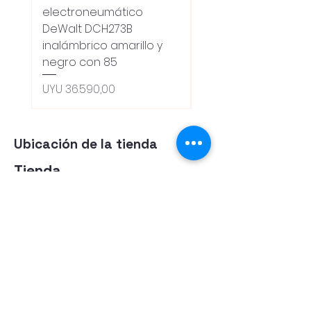
electroneumático
Dewalt Dcw600b
DeWalt DCH273B
S/carbones Inalamb
inalámbrico amarillo y
Preço normal
UYU 18.100,00
negro con 85
Oferta 5% - Producto
(0ce6e6)
Preço
UYU 36.590,00
Ubicación de la tienda
Tienda
Herramientas
Energia Alternativa
Atencion al Cliente
Politica