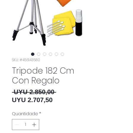
SKU: #456143580
Tripode 182 Cm
Con Regalo
Preço normal
 UYU 2.850,00 
Preço promocional
UYU 2.707,50
Quantidade
*